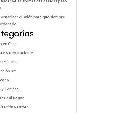
hacer velas aromáticas caseras paso
o
organizar el salón para que siempre
 ordenado
tegorías
o en Casa
laje y Reparaciones
a Práctica
ación DIY
acado
n y Terraza
eza del Hogar
ización y Orden