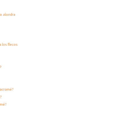
do alondra
a los flecos
o
macramé?
r?
amé?