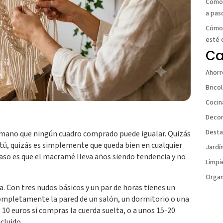
Cómo 
a pas
Cómo 
esté
Ca
Ahorr
Brico
Cocin
Decor
Dest
mano que ningún cuadro comprado puede igualar. Quizás
o tú, quizás es simplemente que queda bien en cualquier
Jardí
 caso es que el macramé lleva años siendo tendencia y no
Limpi
Organ
a. Con tres nudos básicos y un par de horas tienes un
ompletamente la pared de un salón, un dormitorio o una
s 10 euros si compras la cuerda suelta, o a unos 15-20
cluido.