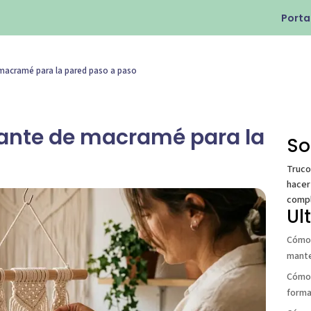
Port
macramé para la pared paso a paso
ante de macramé para la
So
Truco
hacer
compl
Ul
Cómo 
mante
Cómo 
forma